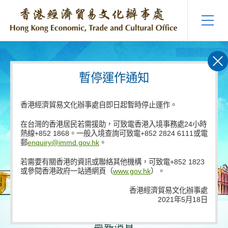
跳
至
內
容
的
開
始
暫停運作通知
香港經濟貿易文化辦事處自即日起暫時停止運作。
在台灣的香港居民若需援助，可致電香港入境事務處24小時
熱線+852 1868。一般入境查詢可致電+852 2824 6111或電
郵
enquiry@immd.gov.hk
。
若需要有關香港的資訊或聯絡其他機構，可致電+852 1823
或參閱香港政府一站通網頁（
www.gov.hk
）。
香港經濟貿易文化辦事處
2021年5月18日